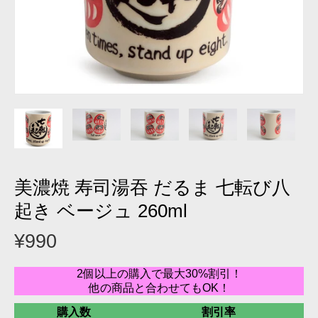
美濃焼 寿司湯吞 だるま 七転び八
起き ベージュ 260ml
¥990
2個以上の購入で最大30%割引！
他の商品と合わせてもOK！
購入数
割引率