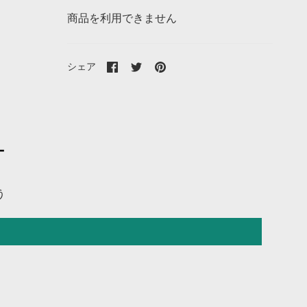
商品を利用できません
Facebook
Twitter
Pinterest
シェア
で
で
で
シ
シ
シ
ェ
ェ
ェ
ア
ア
ア
ー
う