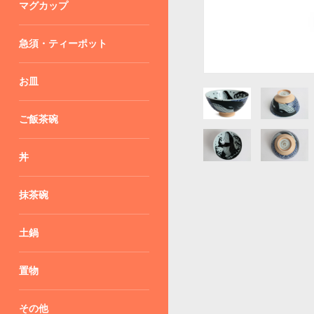
マグカップ
急須・ティーポット
お皿
ご飯茶碗
丼
抹茶碗
土鍋
置物
その他