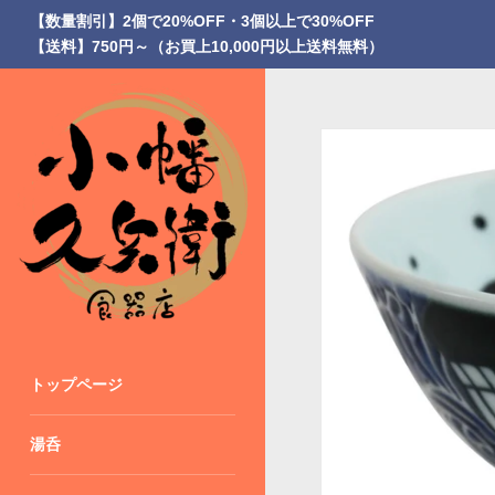
ス
【数量割引】2個で20%OFF・3個以上で30%OFF
キ
【送料】750円～（お買上10,000円以上送料無料）
ッ
プ
トップページ
湯呑