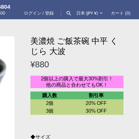
6804
通
日本 (JPY ¥)
:00
ログイン
/
登録
カート
(0)
貨
検索する
美濃焼 ご飯茶碗 中平 く
じら 大波
¥880
2個以上の購入で最大30%割引！
他の商品と合わせてもOK！
購入数
割引率
2個
20% OFF
3個
30% OFF
◆
サイズ